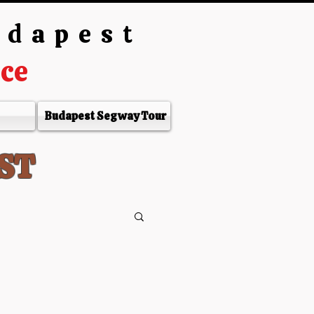
udapest
nce
Budapest Segway Tour
ST