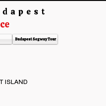
udapest
nce
Budapest Segway Tour
 ISLAND