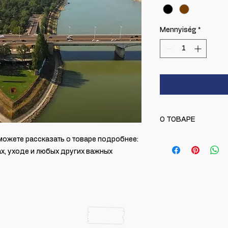
Mennyiség
*
О ТОВАРЕ
Это информация о 
можете рассказать о товаре подробнее: 
что он из себя пре
х, уходе и любых других важных 
необходимую инфо
инструкции по уходу
возможность сообщ
продукции и какую 
итоге.